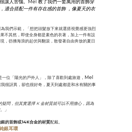
很讓人苦惱。Mel 教了我們一套萬用的首飾穿
，適合搭配一件有存在感的首飾 ，像夏天的衣
耳環為我們示範，「想把頭髮放下來就選搭視覺感更強烈
」果不其然，即使全身都是素色的衣著，加上一件有設
呈現，彷彿海浪的起伏與翻滾，散發著自由奔放的夏日
。
Mel
實是一位「陽光的戶外人」，除了喜歡到處旅遊，
讓我很訝異，卻也很好奇，夏天到處都是和水有關的事
的疑問，但其實選擇 K 金材質就可以不用擔心，因為
敏。」
純銀的首飾或14K合金的材質
配戴。
純銀耳環