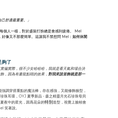
自己舒適最重要。」
的每個人一樣，對於盛裝打扮總是會感到疲倦。 Mel
，好像又不那麼簡單。這讓我不禁想問 Mel：
如何休閒
足夠了
其實偏實際，很不少女哈哈哈，我就是看天氣和場合決
首飾，因為有畫龍點睛的效果，
對我來說首飾就是那一
得最能強調穿搭重點的魔法棒，存在感強，又能修飾臉型，
珠耳環，OYJ 夏季新品 - 森之精靈月光石珍珠母貝
特別
同夏夜中的星光，因爲花朵的
造型，視覺上臉頰會
l 笑著說。