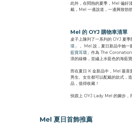
此外，在悶熱的夏季，Mel 偏
戴，Mel 一邊說道，一邊興致勃
Mel 的 OYJ 購物車清單
桌子上陳列了一系列的 OYJ 夏季
環」
， Mel 說，夏日新品中她
藍寶耳環」
作為 The Coron
浪的線條，並繡上水藍色的海藍
而在夏日 K 金新品中，Mel 最
男生、女生都可以配戴的款式，造
品，值得收藏！
快跟上 OYJ Lady Mel 的
Mel 夏日首飾推薦