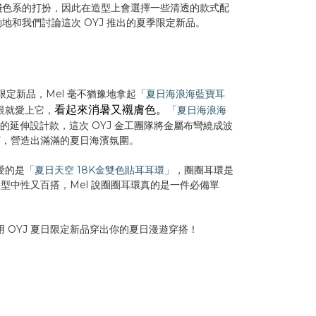
好淺色系的打扮，因此在造型上會選擇一些清透的款式配
勃地和我們討論這次 OYJ 推出的夏季限定新品。
限定新品，Mel 毫不猶豫地拿起
「夏日海浪海藍寶耳
看起來消暑又襯膚色。
一眼就愛上它，
「夏日海浪海
ation的延伸設計款，這次 OYJ 金工團隊將金屬布彎繞成波
寶，營造出滿滿的夏日海濱氛圍。
喜愛的是
「夏日天空 18K金雙色貼耳耳環」
，圈圈耳環是
型中性又百搭，Mel 說圈圈耳環真的是一件必備單
腳步，用 OYJ 夏日限定新品穿出你的夏日漫遊穿搭！