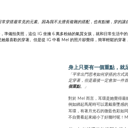
日常穿搭最常見的元素。因為我不太擅長複雜的搭配，也有點懶，穿的讓
，準備拍美照，這位 IG 坐擁 6 萬多粉絲的氣質女孩，就和日常生活中
最喜歡的穿著。但是從 IG 中看 Mel 的照片卻覺得，簡單輕鬆的穿著
身上只要有一個重點，就
「平常出門思考如何穿搭的方式
定穿著，但是最後一定會加一件
個重點
。」
對於 Mel 而言，耳環是她覺
例如綁起馬尾時可以選戴垂墜感的珍
耳環，有著月光石的微藍色彩如
不自覺看起來縮小了好幾吋呢！Me