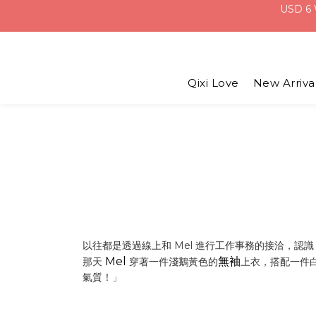
Qixi Love
New Arriva
以往都是透過線上和 Mel 進行工作事務的接洽，認識
Mel
無袖
那天
穿著一件淺鵝黃色的
上衣，搭配一件
氣質！」