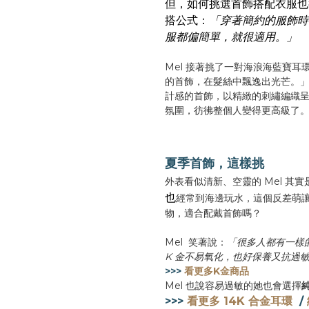
但，如何挑選首飾搭配衣服也
搭公式：
「穿著簡約的服飾時
服都偏簡單，就很適用。」
Mel 接著挑了一對海浪海藍寶
的首飾，在髮絲中飄逸出光芒。
計感的首飾，以精緻的刺繡編織
氛圍，彷彿整個人變得更高級了
夏季首飾，這樣挑
外表看似清新、空靈的 Mel 其
也
經常到海邊玩水，這個反差萌
物，適合配戴首飾嗎？
Mel 笑著說：
「很多人都有一樣
K 金不易氧化，也好保養又抗過
>>>
看更多K金商品
Mel 也說容易過敏的她也會選擇
>>>
看更多 14K 合金耳環
/