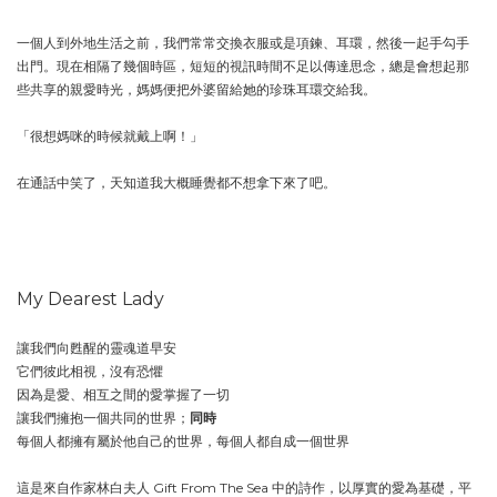
一個人到外地生活之前，我們常常交換衣服或是項鍊、耳環，然後一起手勾手
出門。現在相隔了幾個時區，短短的視訊時間不足以傳達思念，總是會想起那
些共享的親愛時光，媽媽便把外婆留給她的珍珠耳環交給我。
「很想媽咪的時候就戴上啊！」
在通話中笑了，天知道我大概睡覺都不想拿下來了吧。
My Dearest Lady
讓我們向甦醒的靈魂道早安
它們彼此相視，沒有恐懼
因為是愛、相互之間的愛掌握了一切
讓我們擁抱一個共同的世界；
同時
每個人都擁有屬於他自己的世界，每個人都自成一個世界
這是來自作家林白夫人 Gift From The Sea 中的詩作，以厚實的愛為基礎，平