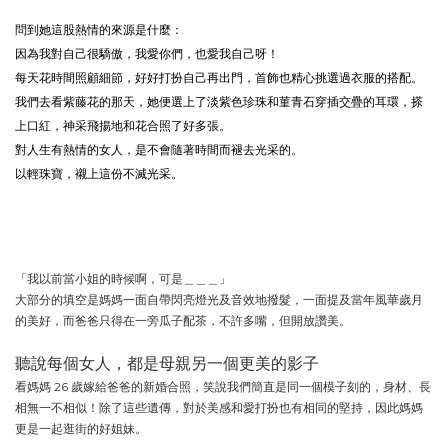
問到她這股熱情的來源是什麼：
因為我對自己很驕傲，我愛你們，也愛我自己呀！
每天花時間照顧細節，好好打扮自己再出門，首飾也精心挑選過衣服的搭配。
我們去看紫藤花的那天，她便選上了淡紫色珍珠和菫青石穿插交疊的耳環，搽
上口紅，神采飛揚地和花合照了好多張。
對人生有熱情的女人，是不會隨著時間而褪去光采的。
以輕珠寶，襯上這份不滅光采。
「我以前當小姐的時候啊，可是＿＿＿」
大部分的填空是媽媽一面自帶閃亮燈光及音效地撥髮，一面提及當年風華歲月
的美好，而爸爸只得在一旁瓜子配茶，不許多嘴，但開放讚美。
聽說每個女人，都是母親另一個更美的影子
看媽媽 26 歲嫁給爸爸的新婚合照，笑說我們簡直是同一個模子刻的，身材、長
相無一不相似！除了這些遺傳，對於美感和愛打扮也有相同的堅持，因此媽媽
更是一起逛街的好姐妹。