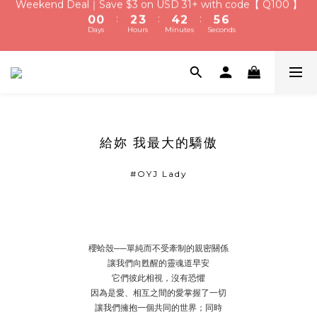
:
:
:
0
0
2
3
4
2
5
6
1
1
3
4
5
3
6
7
Weekend Deal｜Save $3 on USD 31+ with code【 Q100 】
Days
Hours
Minutes
Seconds
9
9
1
2
3
1
4
5
:
:
:
0
0
2
3
4
2
5
6
8
8
0
1
2
0
3
4
Days
Hours
Minutes
Seconds
Qixi Festival！Free Silver Earrings over USD 117 | Up to 
1
2
3
1
4
5
7
7
9
9
0
1
2
3
0
1
2
0
3
4
USD 16 Off
6
6
8
9
8
0
1
2
0
1
2
3
5
5
7
8
9
7
0
1
0
1
2
USD 6 Welcome Credit for New Members | Free Gift 
4
4
6
7
8
6
9
0
0
1
3
3
5
6
7
5
8
9
Wrapping on Every Order
0
2
2
4
5
6
4
7
8
給妳 我最大的驕傲
1
1
3
4
5
3
6
7
Weekend Deal｜Save $3 on USD 31+ with code【 Q100 】
:
:
:
0
0
2
3
4
2
5
6
Days
Hours
Minutes
Seconds
1
2
3
1
4
5
#OYJ Lady
0
1
2
0
3
4
0
1
2
3
0
1
2
0
1
櫻蛤殼──單純而不受牽制的親密關係
0
讓我們向甦醒的靈魂道早安
它們彼此相視，沒有恐懼
因為是愛、相互之間的愛掌握了一切
讓我們擁抱一個共同的世界；同時