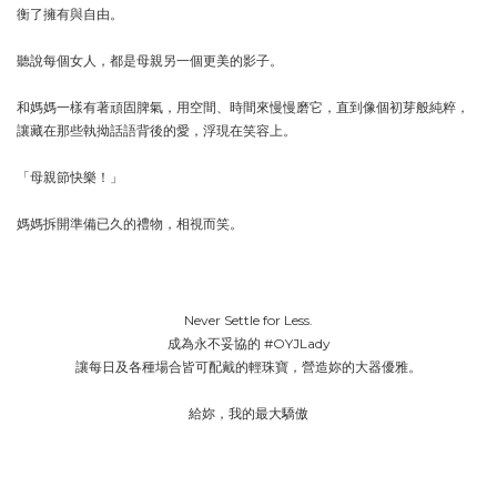
衡了擁有與自由。
聽說每個女人，都是母親另一個更美的影子。
和媽媽一樣有著頑固脾氣，用空間、時間來慢慢磨它，直到像個初芽般純粹，
讓藏在那些執拗話語背後的愛，浮現在笑容上。
「母親節快樂！」
媽媽拆開準備已久的禮物，相視而笑。
Never Settle for Less.
成為永不妥協的 #OYJLady
讓每日及各種場合皆可配戴的輕珠寶，營造妳的大器優雅。
給妳，我的最大驕傲