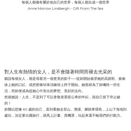
每個人都擁有屬於他自己的世界，每個人都自成一個世界
Anne Morrow Lindbergh - Gift From The Sea
對人生有熱情的女人，是不會隨著時間而褪去光采的
聽說每個女人，都是母親另一個更美的影子──從妳開始偷穿她的高跟鞋、偷偷
抹上她的口紅、或把那條珍珠項鍊掛上脖子開始。她曾經為了妳犧牲一些生
活，而妳便成為從她心中長出的夢想、美好的去向。
然後她說：人生，不是到了可以拿敬老票搭公車的年紀，就自己按下停止鍵
的！
妳難以想像 60 歲的自己，直到看她去登山、溯溪、腳踏車環島，上山下海地到
處玩，決定要出國旅行，就馬上計畫、買機票，玩起來還不輸我們的行動力。