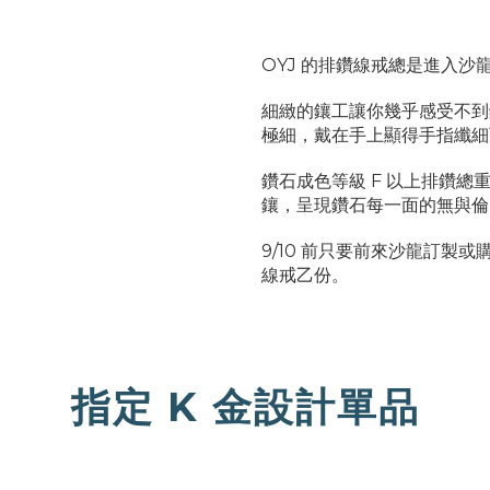
OYJ 的排鑽線戒總是進入沙
細緻的鑲工讓你幾乎感受不到
極細，戴在手上顯得手指纖細
鑽石成色等級 F 以上排鑽總重
鑲，呈現鑽石每一面的無與倫
9/10 前只要前來沙龍訂製或購
線戒乙份。
指定 K 金設計單品