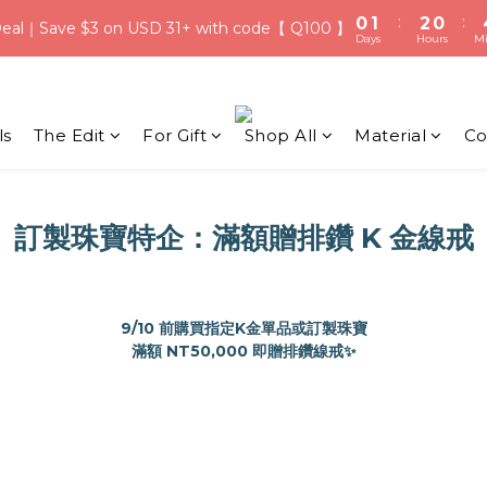
0
1
2
0
7
8
9
7
eal｜Save $3 on USD 31+ with code【 Q100 】
Days
Hours
Mi
:
:
0
1
2
0
0
1
6
7
8
6
eal｜Save $3 on USD 31+ with code【 Q100 】
Days
Hours
Mi
0
1
0
5
6
7
5
Qixi Festival！Free Silver Earrings over USD 117 | Up to USD 16 Of
0
4
5
6
4
3
4
5
3
Welcome Credit for New Members | Free Gift Wrapping on Ever
2
3
4
2
ls
The Edit
For Gift
Shop All
Material
Co
1
2
3
1
:
:
0
1
2
0
eal｜Save $3 on USD 31+ with code【 Q100 】
Days
Hours
Mi
0
1
0
訂製珠寶特企：滿額贈排鑽 K 金線戒
9/10 前購買指定K金單品或訂製珠寶
滿額 NT50,000 即贈排鑽線戒✨