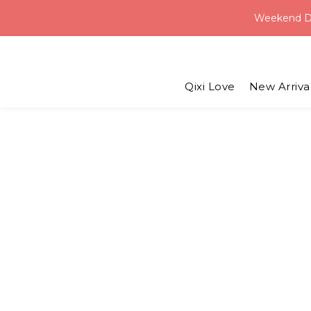
Weekend D
Weekend D
USD 6 
Qixi Love
New Arriva
Weekend D