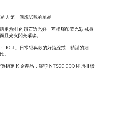
龍的人第一個想試戴的單品
鑲爪;整排的鑽石透光好，互相煇印著光彩;戒身
而且光火閃亮璀璨。
 0.10ct。日常經典款的好搭線戒，精湛的細
比。
買指定 K 金產品，滿額 NT$50,000 即贈排鑽