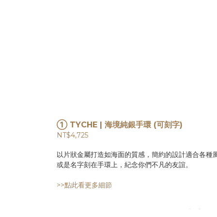
① TYCHE | 海境純銀手環 (可刻字)
NT$4,725
以片狀金屬打造如海面的質感，簡約的設計適合各種
或是名字刻在手環上，紀念你們不凡的友誼。
>>點此看更多細節