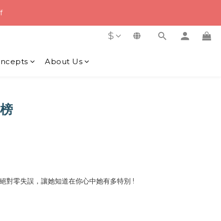
0
3
2
7
5
9
2
:
0
5
4
f
2
1
6
4
9
8
nutes
Seconds
1
4
3
1
0
5
3
8
7
0
3
2
$
y Order
0
4
2
7
6
2
1
3
1
6
5
1
0
2
ncepts
:
About Us
0
5
4
0
nutes
Seconds
1
4
3
0
3
2
2
1
1
0
榜
0
絕對零失誤，讓她知道在你心中她有多特別
!