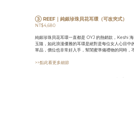
③ REEF｜純銀珍珠貝花耳環（可改夾式）
NT$4,680
純銀珍珠貝花耳環一直都是 OYJ 的熱銷款，Kesh
玉隨，如此浪漫優雅的耳環是絕對是每位女人心目中
單品，價位也非常好入手，幫閨蜜準備禮物的同時，
>>點此看更多細節