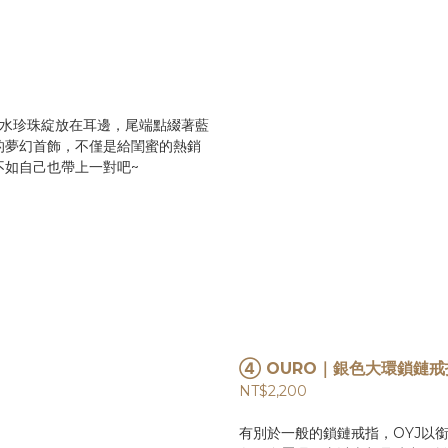
i 海水珍珠綻放在耳邊，尾端點綴著藍
的夢幻首飾，不僅是給閨蜜的熱銷
不如自己也帶上一對吧~
④
OURO｜銀色大環鎖鏈戒
NT$2,200
有別於一般的鎖鏈戒指，OYJ以