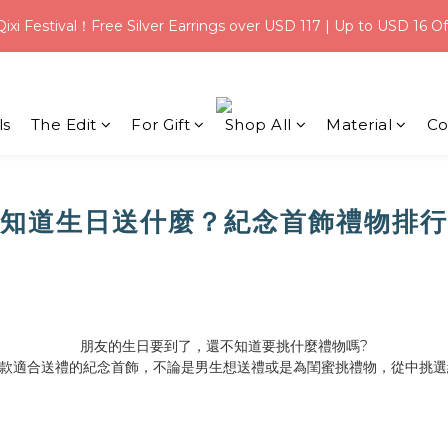
0
0
5
7
7
5
:
:
0
2
2
0
Qixi Festival！Free Silver Earrings over USD 117 | Up to USD 16 Of
eal｜Save $3 on USD 31+ with code【 Q100 】
4
6
6
4
Days
Hours
Mi
1
1
3
5
5
3
0
0
Welcome Credit for New Members | Free Gift Wrapping on Ever
2
4
4
2
1
3
3
1
ls
The Edit
For Gift
Shop All
Material
:
:
Co
0
2
2
0
eal｜Save $3 on USD 31+ with code【 Q100 】
Days
Hours
Mi
1
1
0
0
知道生日送什麼？紀念首飾禮物排行
朋友的生日要到了，還不知道要挑什麼禮物嗎
?
款適合送禮的紀念首飾，不論是男生想送禮或是為閨蜜挑禮物，從中挑選