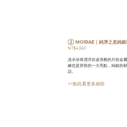
② MOIRAE｜純淨之息純
NT$4,560
淡水珍珠漂浮在波浪般的片狀金屬
鍊也是穿搭的一大亮點，純銀的
誤。
>>點此看更多細節