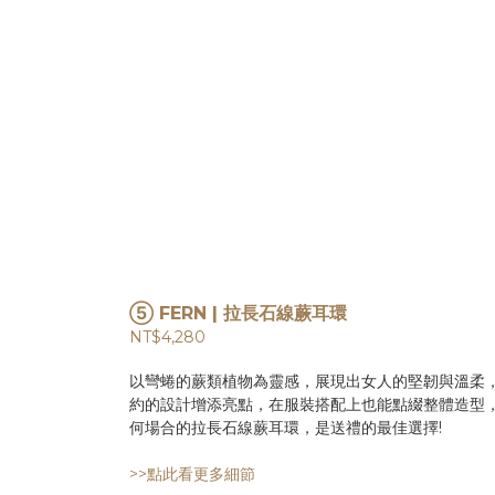
⑤ FERN | 拉長石線蕨耳環
NT$4,280
以彎蜷的蕨類植物為靈感，展現出女人的堅韌與溫柔
約的設計增添亮點，在服裝搭配上也能點綴整體造型
何場合的拉長石線蕨耳環，是送禮的最佳選擇!
>>點此看更多細節