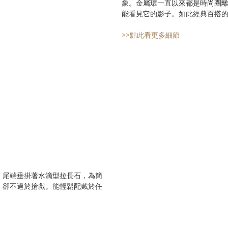
象。金屬環一直以來都是時尚圈
能看見它的影子。如此經典百搭
>>點此看更多細節
，尾端垂掛著水滴型拉長石，為簡
，卻不過於搶戲。能輕鬆配戴於任