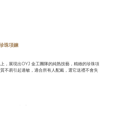
銀珍珠項鍊
上，展現出OYJ 金工團隊的純熟技藝，精緻的珍珠項
材質不易引起過敏，適合所有人配戴，選它送禮不會失