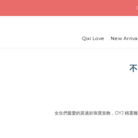
Weekend D
USD 6 
Qixi Love
New Arriva
Weekend D
不
女生們最愛的莫過於珠寶首飾，
OYJ
精選幾