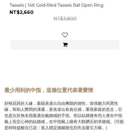
Tassels | 14K Gold-filled Tassels Ball Open Ring
NT$2,660
NT$3,800
最少用到的中指，這個位置代表著愛情
好桃花與好人緣，最能表達出自由爽朗的個性。加強魅力與異性
緣，幫助人際間的溝通，更表達出有責任感，重視家庭的意念，它
也是次於無名指最適合戴婚戒的手指。所以結婚後有些人會在中指
戴上安定心神的結婚戒，在中指戴上鑲有大顆鑽石的求婚戒。(可能
是時時提醒自己說：進入穩定婚姻後也別失去吸引力喔。)