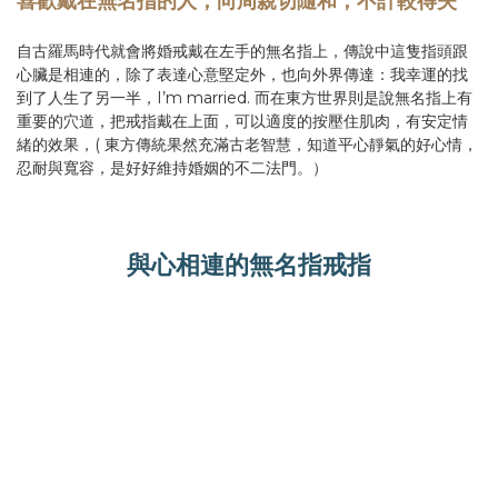
喜歡戴在無名指的人，向周親切隨和，不計較得失
自古羅馬時代就會將婚戒戴在左手的無名指上，傳說中這隻指頭跟
心臟是相連的，除了表達心意堅定外，也向外界傳達：我幸運的找
到了人生了另一半，I’m married. 而在東方世界則是說無名指上有
重要的穴道，把戒指戴在上面，可以適度的按壓住肌肉，有安定情
緒的效果，( 東方傳統果然充滿古老智慧，知道平心靜氣的好心情，
忍耐與寬容，是好好維持婚姻的不二法門。）
與心相連的無名指戒指