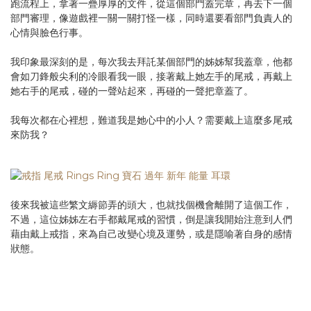
跑流程上，拿著一疊厚厚的文件，從這個部門蓋完章，再去下一個
部門審理，像遊戲裡一關一關打怪一樣，同時還要看部門負責人的
心情與臉色行事。
我印象最深刻的是，每次我去拜託某個部門的姊姊幫我蓋章，他都
會如刀鋒般尖利的冷眼看我一眼，接著戴上她左手的尾戒，再戴上
她右手的尾戒，碰的一聲站起來，再碰的一聲把章蓋了。
我每次都在心裡想，難道我是她心中的小人？需要戴上這麼多尾戒
來防我？
後來我被這些繁文縟節弄的頭大，也就找個機會離開了這個工作，
不過，這位姊姊左右手都戴尾戒的習慣，倒是讓我開始注意到人們
藉由戴上戒指，來為自己改變心境及運勢，或是隱喻著自身的感情
狀態。
＝