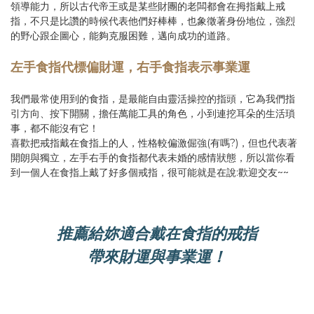
領導能力，所以古代帝王或是某些財團的老闆都會在拇指戴上戒
指，不只是比讚的時候代表他們好棒棒，也象徵著身份地位，強烈
的野心跟企圖心，能夠克服困難，邁向成功的道路。
左手食指代標偏財運，右手食指表示事業運
我們最常使用到的食指，是最能自由靈活操控的指頭，它為我們指
引方向、按下開關，擔任萬能工具的角色，小到連挖耳朵的生活瑣
事，都不能沒有它！
喜歡把戒指戴在食指上的人，性格較偏激倔強(有嗎?)，但也代表著
開朗與獨立，左手右手的食指都代表未婚的感情狀態，所以當你看
到一個人在食指上戴了好多個戒指，很可能就是在說:歡迎交友~~
推薦給妳適合戴在食指的戒指
帶來財運與事業運！