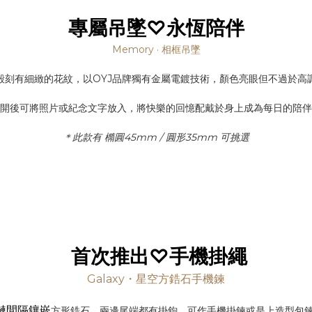
專屬吊墜♡永恆陪伴
Memory · 相框吊墜
殼刻有細緻的花紋，以OYJ品牌獨有金屬電鍍技術，顏色亮眼但不過於高
開後可將照片或紀念文字放入，將快樂的回憶配戴於身上成為每日的陪伴
＊此款有 橢圓45mm / 圓形35mm 可挑選
首次推出♡手機掛繩
Galaxy・星空方鋯石手機鍊
鏈間隔鑲嵌
方形鋯石。兩邊尾端都有掛鉤，可作手機掛鍊或是上造型包