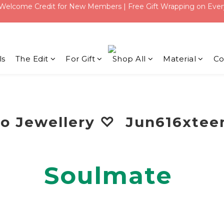
Qixi Festival！Free Silver Earrings over USD 117 | Up to USD 16 Of
Qixi Festival！Free Silver Earrings over USD 117 | Up to USD 16 Of
ls
The Edit
For Gift
Shop All
Material
Co
ao Jewellery
♡
Jun616xte
Soulmate