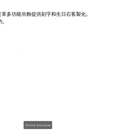
善皮革多功能吊飾
提供刻字和生日石客製化。
的。
Online Exclusive