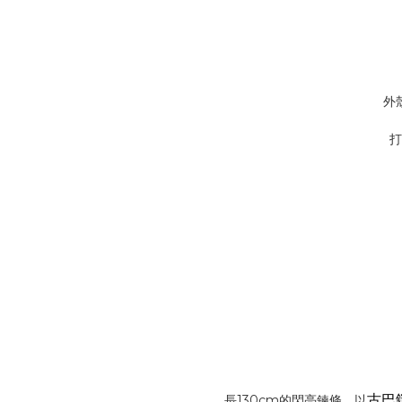
外
打
古巴
長130cm的閃亮鍊條，以