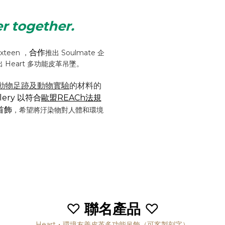
r together.
合作
xteen ，
推出 Soulmate 企
Heart 多功能皮革吊墜。
、動物足跡及動物實驗
的材料的
llery 以符合
歐盟REACh法規
首飾
，希望將汙染物對人體和環境
♡
聯名產品
♡
Heart・環境友善皮革多功能吊飾（可客製刻字）