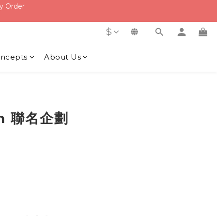
f
f
$
ncepts
About Us
en 聯名企劃