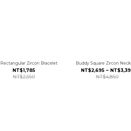
 Rectangular Zircon Bracelet
Buddy Square Zircon Neck
NT$1,785
NT$2,695 ~ NT$3,39
NT$2,550
NT$4,850