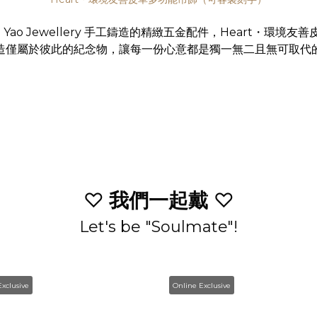
ia Yao Jewellery 手工鑄造的精緻五金配件，
Heart・環境友
造僅屬於彼此的紀念物，
讓每一份心意都是獨一無二且無可取代
♡
我們一起戴
♡
Let's be "Soulmate"!
xclusive
Online Exclusive