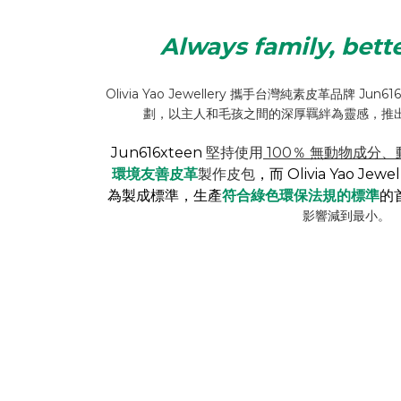
Always family, bette
Olivia Yao Jewellery 攜手台灣純素皮革品牌 Jun616
劃，以主人和毛孩之間的深厚羈絆為靈感，推出 
Jun616xteen
堅持使用
100％ 無動物成分
環境友善皮革
製作皮包
，而 Olivia Yao Jewe
為製成標準，生產
符合綠色環保法規的標準
的
影響減到最小。