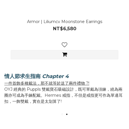
Armor | Liliumcv Moonstone Earrings
NT$6,580
情人節求生指南
Chapter 4
一件首飾多種戴法，那不就等於送了兩件禮物 ?!
OYJ 經典的 Puppls 雙戴寶石吸磁設計，既可單戴為項鍊，繞為兩
圈亦可成為手鍊配戴。Hermes 戒指，不但是戒指更可作為單邊耳
扣，一飾雙戴，實在是太划算了!