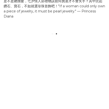
是不是總擔憂，七夕情人節禮物該如何挑選才不會失手？其中比起
鑽石、寶石，不如就選珍珠首飾吧！"If a woman could only own
a piece of jewelry, it must be pearl jewelry." — Princess
Diana