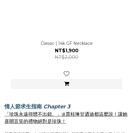
Classic | 14k GF Necklace
NT$1,900
NT$2,000
情人節求生指南
Chapter 3
「珍珠永遠得體不出錯。」
賈桂琳甘迺迪都這麼說！讓她
連
喜開言笑的禮物絕對是珍珠！