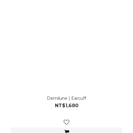
Demilune | Earcuff
NT$1,680