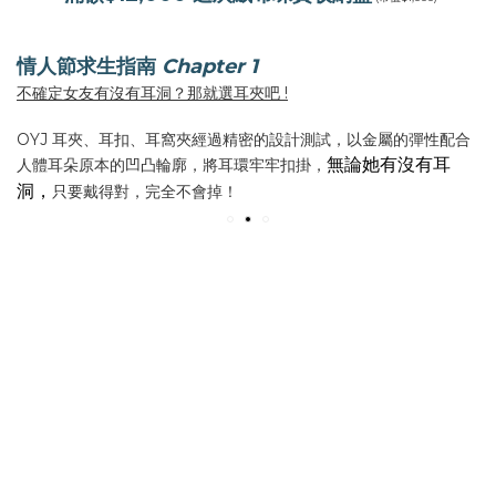
情人節求生指南
Chapter 1
不確定女友有沒有耳洞？那就選耳夾吧 !
OYJ 耳夾、耳扣、耳窩夾經過精密的設計測試，以金屬的彈性配合
無論她有沒有耳
人體耳朵原本的凹凸輪廓，將耳環牢牢扣掛，
洞，
只要戴得對，完全不會掉！