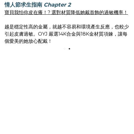
情人節求生指南
Chapter 2
寶貝我怕你皮在癢！? 選對材質降低她戴首飾的過敏機率！
越是穩定性高的金屬，就越不容易和環境產生反應，也較少
引起皮膚過敏。OYJ 嚴選14K合金與18K金材質項鍊，讓每
個愛美的她放心配戴！