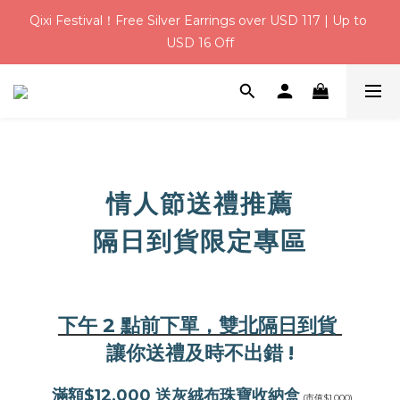
8
9
0
0
1
0
2
7
1
3
3
2
4
3
5
Weekend Deal｜Save $3 on USD 31+ with code【 Q100 】
Qixi Festival！Free Silver Earrings over USD 117 | Up to 
7
9
9
8
9
0
1
6
:
:
:
0
2
2
1
3
2
4
9
USD 16 Off
6
8
8
7
9
8
0
5
Days
Hours
Minutes
Seconds
1
1
0
2
1
3
8
5
7
7
6
8
7
9
4
0
0
1
0
2
7
USD 6 Welcome Credit for New Members | Free Gift 
4
6
6
5
7
6
8
3
0
1
6
3
5
5
4
6
5
7
Wrapping on Every Order
2
0
5
2
4
4
3
5
4
6
1
4
1
3
3
2
4
3
5
Weekend Deal｜Save $3 on USD 31+ with code【 Q100 】
0
3
:
:
:
0
2
2
1
3
2
4
9
2
Days
Hours
Minutes
Seconds
1
1
0
2
1
3
8
1
情人節送禮推薦
0
0
1
0
2
7
0
0
1
6
隔日到貨限定專區
0
5
4
3
2
下午 2 點前下單，雙北隔日到貨
1
0
讓你送禮及時不出錯 !
滿額$12,000 送灰絨布珠寶收納盒
(市值$1,000)