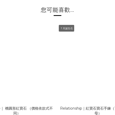
您可能喜歡...
７月誕生石
ne｜ 橢圓形紅寶石 （價格依款式不
Relationship｜紅寶石寶石手
同）
母）