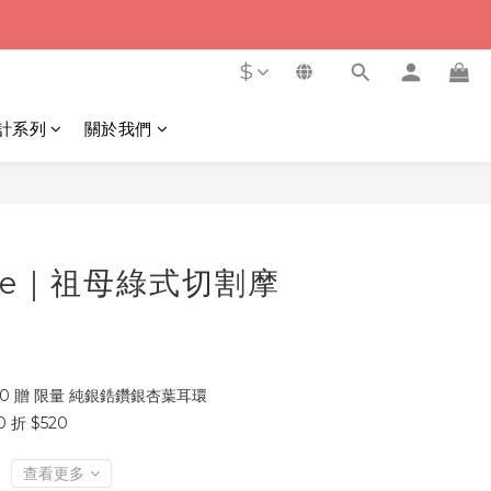
$
計系列
關於我們
立即購買
one｜祖母綠式切割摩
00 贈 限量 純銀鋯鑽銀杏葉耳環
 折 $520
查看更多