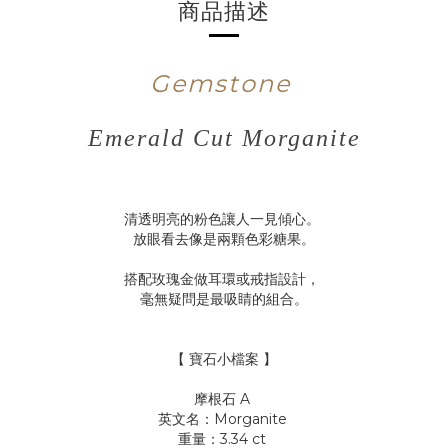
商品描述
Gemstone
Emerald Cut Morganite
清透明亮的粉色讓人一見傾心。
放眼看去像是兩顆色彩糖果。
搭配玫瑰金做耳環或戒指設計，
毫無疑問是最吸睛的組合。
【 寶石小檔案 】
摩根石 A
英文名：Morganite
重量：3.34 ct