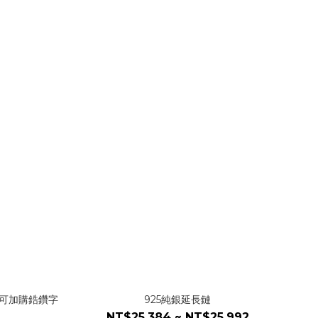
鍊（可加購鋯鑽字
925純銀延長鏈
NT$25,384 ~ NT$25,992