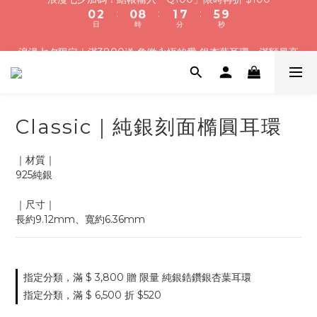
8
8
9
0
6
5
3
6
1
3
1
9
2
8
6
9
浪漫七夕加碼！結帳輸入「Q100」限時再折 $100
浪漫七夕限定｜滿3800送 象徵永恆的愛 銀杏葉耳環，滿額最高
7
9
7
8
5
4
2
5
:
:
:
0
2
0
8
1
7
5
8
折520
6
8
6
7
4
3
1
4
日
時
分
秒
1
7
0
6
4
7
5
7
5
6
3
2
0
3
0
6
5
3
6
4
6
4
5
9
2
1
2
5
4
2
5
加入會員就送＄200 購物金｜下單再送禮贈包裝
3
5
3
4
8
1
0
1
4
3
1
4
2
4
2
3
9
7
0
0
3
2
0
3
1
3
1
9
2
8
6
9
浪漫七夕加碼！結帳輸入「Q100」限時再折 $100
Classic｜純銀刻面橢圓耳環
2
1
2
:
:
:
0
2
0
8
1
7
5
8
1
0
1
日
時
分
秒
1
7
0
6
4
7
0
0
｜材質｜
0
6
5
3
6
925純銀
5
4
2
5
4
3
1
4
｜尺寸｜
3
2
0
3
長約9.12mm、寬約6.36mm
2
1
2
1
0
1
0
0
指定分類，滿 $ 3,800 贈 限量 純銀鋯鑽銀杏葉耳環
指定分類，滿 $ 6,500 折 $520