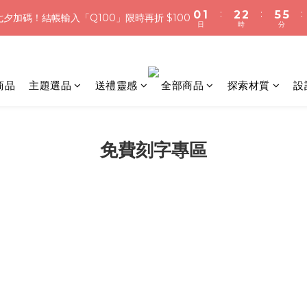
7
8
9
9
夕加碼！結帳輸入「Q100」限時再折 $100
日
時
分
:
:
:
0
1
2
2
5
5
0
1
1
4
4
6
7
8
8
夕加碼！結帳輸入「Q100」限時再折 $100
日
時
分
0
1
1
4
4
0
0
3
3
5
6
7
7
浪漫七夕限定｜滿3800送 象徵永恆的愛 銀杏葉耳環，滿額最高折520
0
0
3
3
2
2
4
5
6
6
9
9
2
2
1
1
3
4
5
5
8
8
加入會員就送＄200 購物金｜下單再送禮贈包裝
1
1
0
0
2
3
4
4
7
7
商品
主題選品
送禮靈感
全部商品
探索材質
設
0
0
1
2
3
3
6
6
:
:
:
0
1
2
2
5
5
夕加碼！結帳輸入「Q100」限時再折 $100
日
時
分
0
1
1
4
4
0
0
3
3
免費刻字專區
2
2
1
1
0
0