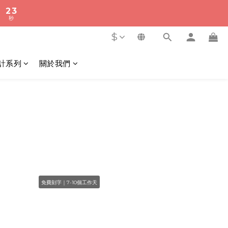
9
9
秒
2
2
1
1
8
8
秒
1
1
0
0
7
7
0
0
6
6
$
5
5
4
4
計系列
關於我們
3
3
2
2
秒
1
1
0
0
免費刻字｜7-10個工作天