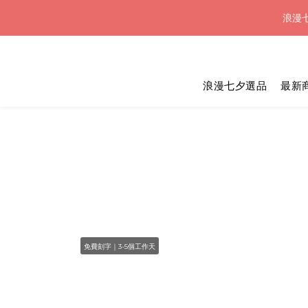
浪漫七
浪漫七
浪漫七夕選品
最新
浪漫七
免費刻字｜3-5個工作天