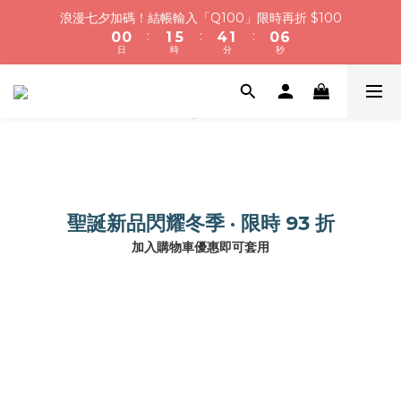
1
1
2
6
5
2
1
7
浪漫七夕加碼！結帳輸入「Q100」限時再折 $100
1
1
2
6
5
2
1
7
浪漫七夕加碼！結帳輸入「Q100」限時再折 $100
:
:
:
0
0
1
5
4
1
0
6
:
:
:
0
0
1
5
4
1
0
6
日
時
分
秒
9
9
9
日
時
分
秒
0
4
3
0
5
0
4
3
0
5
8
8
9
9
8
3
2
4
3
2
4
浪漫七夕限定｜滿3800送 象徵永恆的愛 銀杏葉耳環，滿額最高
7
7
8
8
7
2
1
3
2
1
3
折520
6
6
7
7
6
1
0
2
1
0
2
5
5
6
9
6
5
0
1
0
1
4
4
5
9
8
5
4
0
0
加入會員就送＄200 購物金｜下單再送禮贈包裝
3
3
4
8
7
4
3
9
2
2
3
7
6
3
2
8
1
1
2
6
5
2
1
7
浪漫七夕加碼！結帳輸入「Q100」限時再折 $100
聖誕新品閃耀冬季
· 限時 93 折
:
:
:
0
0
1
5
4
1
0
6
日
時
分
秒
0
4
3
0
5
加入購物車優惠即可套用
3
2
4
2
1
3
1
0
2
0
1
0