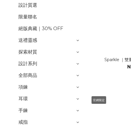
設計質選
限量聯名
絕版典藏｜30% OFF
送禮靈感
探索材質
Sparkle 
設計系列
N
全部商品
項鍊
耳環
官網限定
手鍊
戒指