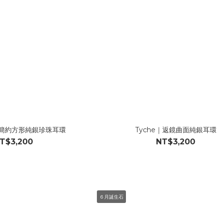
C｜簡約方形純銀珍珠耳環
Tyche｜返鏡曲面純銀耳環
T$3,200
NT$3,200
６月誕生石