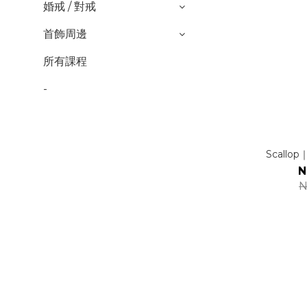
婚戒 / 對戒
首飾周邊
所有課程
-
Scall
N
N