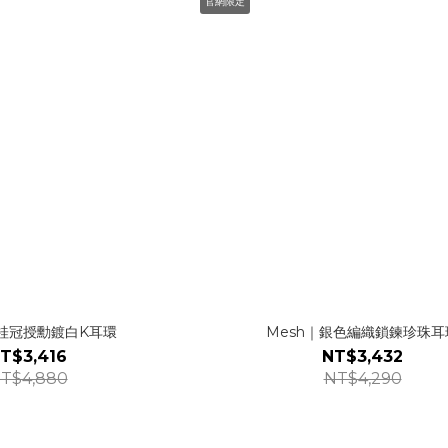
官網限定
 | 桂冠授勳鍍白K耳環
Mesh｜銀色編織鎖鍊珍珠耳
T$3,416
NT$3,432
T$4,880
NT$4,290