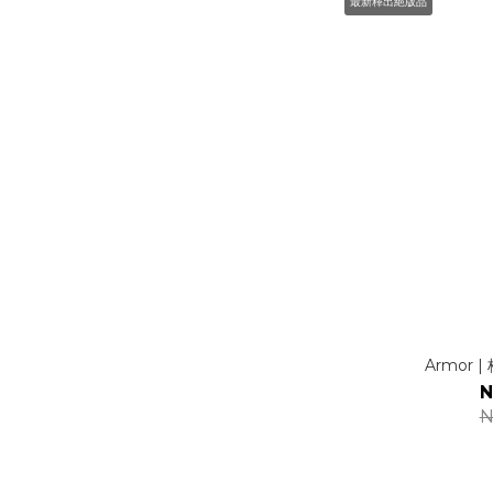
最新釋出絕版品
Armor
N
N