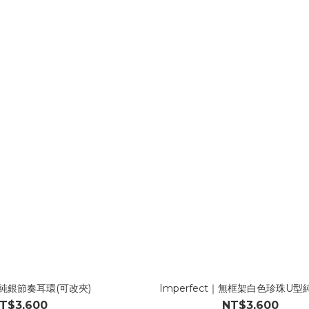
25純銀節奏耳環(可改夾)
Imperfect｜無框架白色珍珠U
T$3,600
NT$3,600