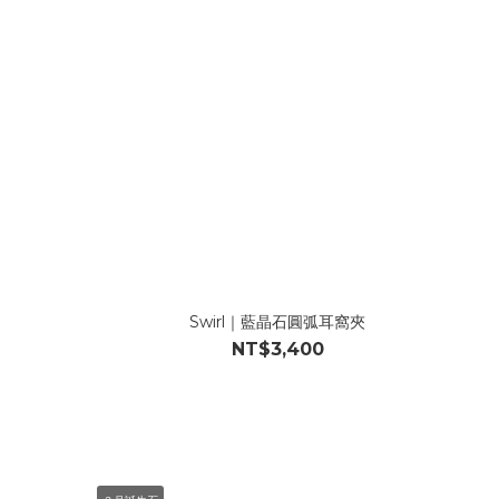
環
Swirl｜藍晶石圓弧耳窩夾
NT$3,400