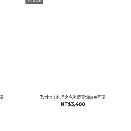
３月誕生石
環
Tyche｜純淨之息海藍寶銀白色耳環
NT$3,480