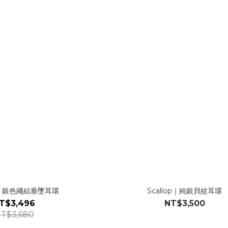
e | 銀色繩結垂墜耳環
Scallop｜純銀貝紋耳環
T$3,496
NT$3,500
T$3,680