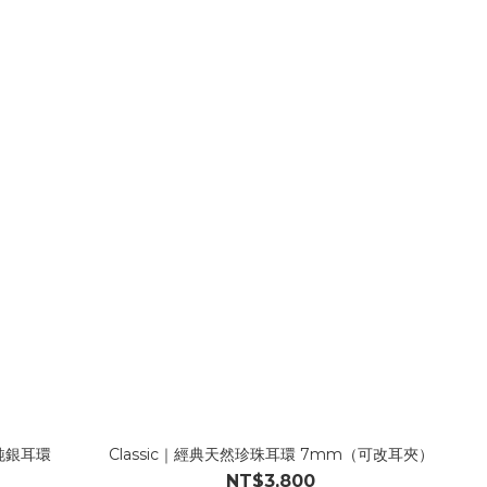
型純銀耳環
Classic｜經典天然珍珠耳環 7mm（可改耳夾）
NT$3,800