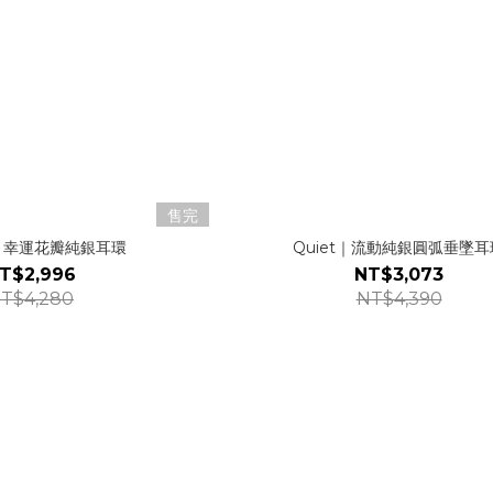
售完
op｜幸運花瓣純銀耳環
Quiet｜流動純銀圓弧垂墜耳
T$2,996
NT$3,073
T$4,280
NT$4,390