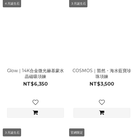
４月誕生石
３月誕生石
Glow｜14K合金微光赫基蒙水
COSMOS｜豁然・海水藍寶珍
晶磁吸項鍊
珠項鍊
NT$6,350
NT$3,500
３月誕生石
官網限定