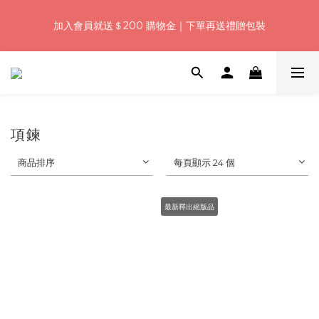
5
7
5
8
5
5
8
4
1
3
1
4
1
1
4
浪漫七夕加碼！結帳輸入「Q100」限時再折 $100
4
6
4
7
4
4
7
3
加入會員就送＄200 購物金｜下單再送禮贈包裝
:
:
:
0
2
0
3
0
0
3
9
3
5
3
6
3
3
6
2
日
時
分
秒
1
2
2
8
2
4
2
5
2
2
5
1
0
1
1
7
1
3
1
4
1
1
4
浪漫七夕加碼！結帳輸入「Q100」限時再折 $100
0
0
0
6
:
:
:
0
2
0
3
0
0
3
9
5
日
時
分
秒
1
2
2
8
4
0
1
1
7
3
0
0
6
項鍊
2
5
1
4
商品排序
每頁顯示 24 個
0
3
2
1
最新釋出絕版品
0