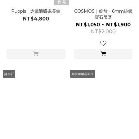
售完
Puppls | 赤鐵礦吸磁長鍊
COSMOS｜綻放・6mm純銀
寶石吊墜
NT$4,800
NT$1,050 ~ NT$1,900
NT$2,000
誕生石
鄭宜農聯名新作