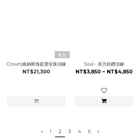
售完
Crown|維納斯海藍寶珍珠項鍊
Soul・長方鋯鑽項鍊
NT$21,300
NT$3,850 ~ NT$4,850
1
2
3
4
5