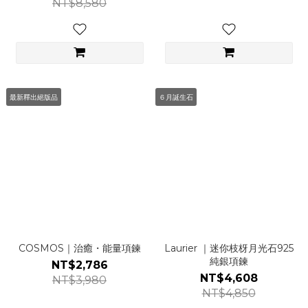
NT$8,580
最新釋出絕版品
６月誕生石
COSMOS｜治癒・能量項鍊
Laurier ｜迷你枝枒月光石925
純銀項鍊
NT$2,786
NT$4,608
NT$3,980
NT$4,850